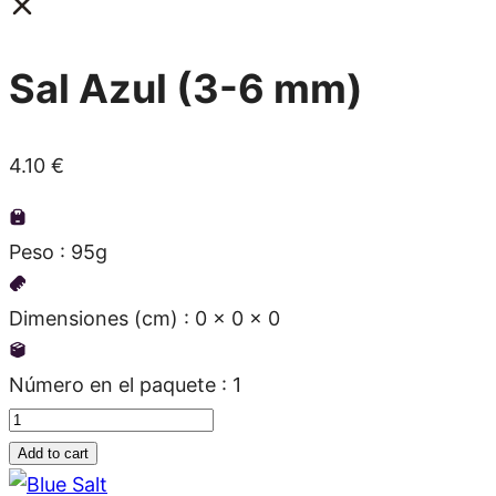
Sal Azul (3-6 mm)
4.10
€
Peso : 95g
Dimensiones (cm) : 0 x 0 x 0
Número en el paquete : 1
Sal
Azul
Add to cart
(3-