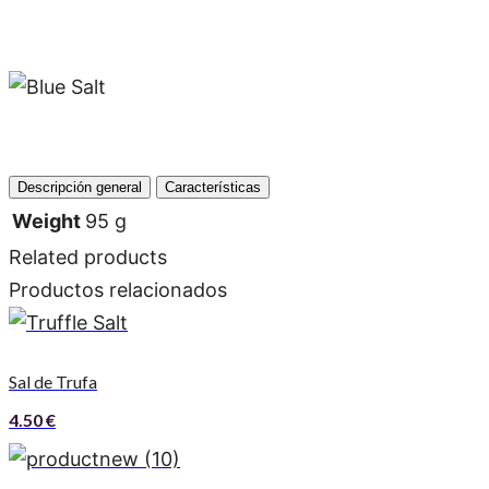
6
mm)
quantity
Descripción general
Características
Weight
95 g
Related products
Productos relacionados
Sal de Trufa
4.50
€