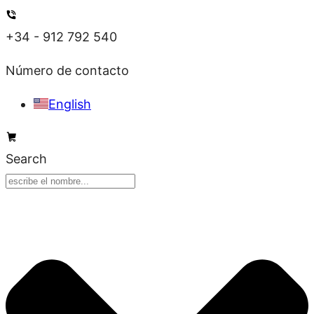
Ir
al
+34 - 912 792 540
contenido
Número de contacto
English
Search