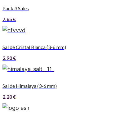
Pack 3 Sales
7.65
€
Sal de Cristal Blanca (3-6 mm)
2.90
€
Sal de Himalaya (3-6 mm)
2.20
€
Esir, is a multinational and multiproduct company
that operates around the world and has offices in