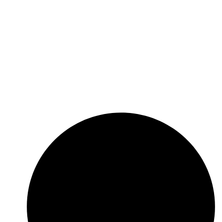
Madrid, Tehran and Muscat.Esir is one of the lead­
ing independent business solution service provid­
ers that possesses significant business synergies
and aims to maximize its clients’ trade through a
unique combination of superior value proposition,
innovative solutions, diverse product offering, dif­
ferentials competitive and customer service