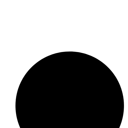
ers that possesses significant business synergies
and aims to maximize its clients’ trade through a
unique combination of superior value proposition,
innovative solutions, diverse product offering, dif­
ferentials competitive and customer service