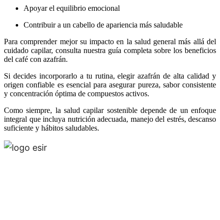
Apoyar el equilibrio emocional
Contribuir a un cabello de apariencia más saludable
Para comprender mejor su impacto en la salud general más allá del
cuidado capilar, consulta nuestra guía completa sobre los beneficios
del café con azafrán.
Si decides incorporarlo a tu rutina, elegir azafrán de alta calidad y
origen confiable es esencial para asegurar pureza, sabor consistente
y concentración óptima de compuestos activos.
Como siempre, la salud capilar sostenible depende de un enfoque
integral que incluya nutrición adecuada, manejo del estrés, descanso
suficiente y hábitos saludables.
Esir, is a multinational and multiproduct company
that operates around the world and has offices in
Madrid, Tehran and Muscat.Esir is one of the lead­
ing independent business solution service provid­