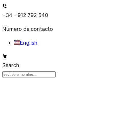
Ir
al
+34 - 912 792 540
contenido
Número de contacto
English
Search