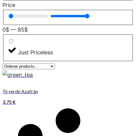
Price
0
$
—
85
$
Just Priceless
Té verde Azafrán
3.75
€