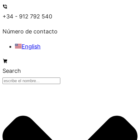
Ir
al
+34 - 912 792 540
contenido
Número de contacto
English
Search