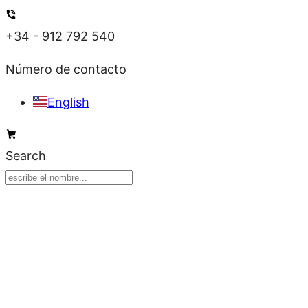
Ir
al
+34 - 912 792 540
contenido
Número de contacto
English
Search